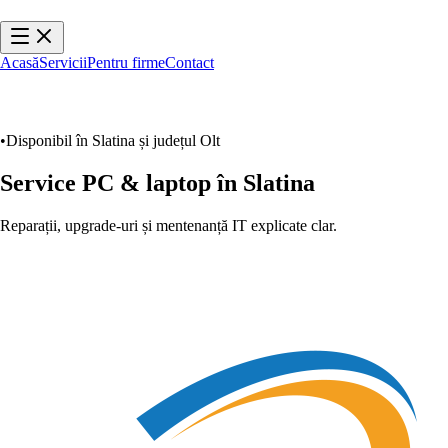
Acasă
Servicii
Pentru firme
Contact
WhatsApp
0726 888 700
•
Disponibil în Slatina și județul Olt
Service PC & laptop în Slatina
Reparații, upgrade-uri și mentenanță IT explicate clar.
Scrie pe WhatsApp
0726 888 700