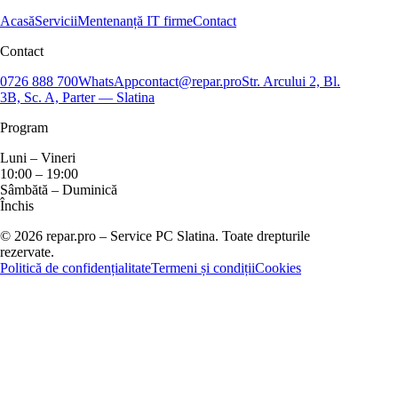
Acasă
Servicii
Mentenanță IT firme
Contact
Contact
0726 888 700
WhatsApp
contact@repar.pro
Str. Arcului 2, Bl.
3B, Sc. A, Parter — Slatina
Program
Luni – Vineri
10:00 – 19:00
Sâmbătă – Duminică
Închis
© 2026 repar.pro – Service PC Slatina. Toate drepturile
rezervate.
Politică de confidențialitate
Termeni și condiții
Cookies