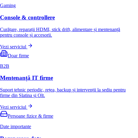
Gaming
Console & controllere
Curățare, reparații HDMI, stick drift, alimentare și mentenanță
pentru console și accesorii.
Vezi serviciul
Doar firme
B2B
Mentenanță IT firme
Suport tehnic periodic, rețea, backup și intervenții la sediu pentru
firme din Slatina și Olt.
Vezi serviciul
Persoane fizice & firme
Date importante