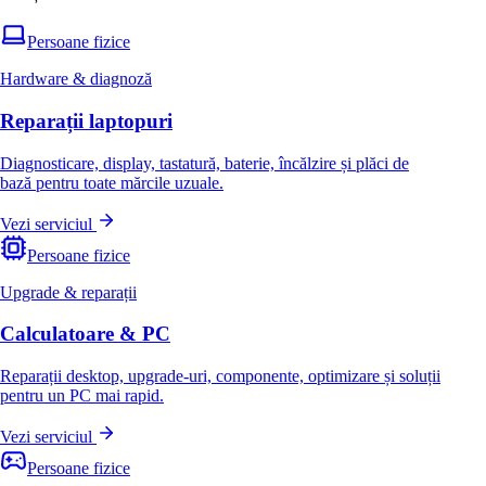
Persoane fizice
Hardware & diagnoză
Reparații laptopuri
Diagnosticare, display, tastatură, baterie, încălzire și plăci de
bază pentru toate mărcile uzuale.
Vezi serviciul
Persoane fizice
Upgrade & reparații
Calculatoare & PC
Reparații desktop, upgrade-uri, componente, optimizare și soluții
pentru un PC mai rapid.
Vezi serviciul
Persoane fizice