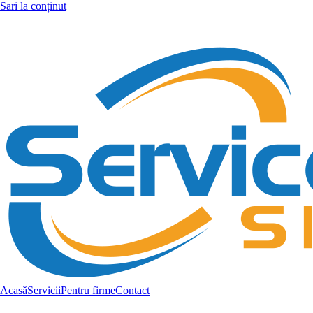
Sari la conținut
Acasă
Servicii
Pentru firme
Contact
WhatsApp
0726 888 700